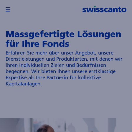
Massgefertigte Lösungen
berblick
für Ihre Fonds
Zurück
Zurück
Erfahren Sie mehr über unser Angebot, unsere
wisscanto
Dienstleistungen und Produktarten, mit denen wir
ondsleitung
Ihren individuellen Zielen und Bedürfnissen
G
begegnen. Wir bieten Ihnen unsere erstklassige
Expertise als Ihre Partnerin für kollektive
wisscanto
Kapitalanlagen.
sset
anagement
nternational
.A.
ondsinformationen
nvestment