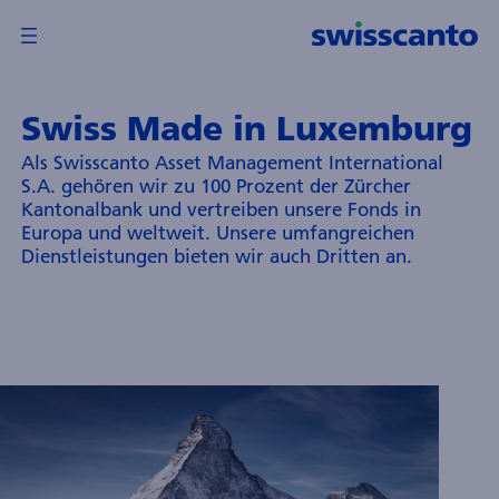
Swiss Made in Luxemburg
berblick
Als Swisscanto Asset Management International
Zurück
Zurück
S.A. gehören wir zu 100 Prozent der Zürcher
wisscanto
Kantonalbank und vertreiben unsere Fonds in
ondsleitung
Europa und weltweit. Unsere umfangreichen
G
Dienstleistungen bieten wir auch Dritten an.
wisscanto
sset
anagement
nternational
.A.
ondsinformationen
nvestment