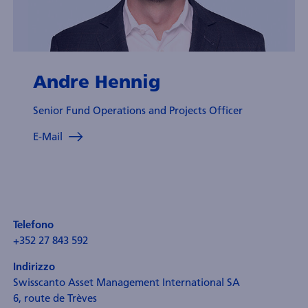
i
ondi
nvestment
tewardship
Andre Hennig
Senior Fund Operations and Projects Officer
E-Mail
Telefono
+352 27 843 592
Indirizzo
Swisscanto Asset Management International SA
6, route de Trèves