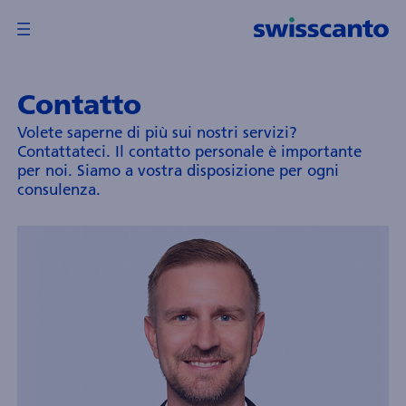
Contatto
anoramica
Volete saperne di più sui nostri servizi?
Indietro
Indietro
Contattateci. Il contatto personale è importante
wisscanto
per noi. Siamo a vostra disposizione per ogni
irezione
consulenza.
i
ondi
A
wisscanto
sset
anagement
nternational
.A.
nformazioni