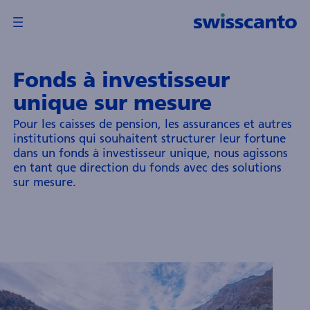
Fonds à investisseur
perçu
unique sur mesure
Précédent
Précédent
Pour les caisses de pension, les assurances et autres
wisscanto
institutions qui souhaitent structurer leur fortune
irection
dans un fonds à investisseur unique, nous agissons
e
en tant que direction du fonds avec des solutions
onds
sur mesure.
A
wisscanto
sset
anagement
nternational
.A.
nformations