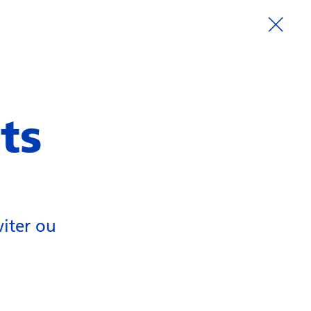
ts
viter ou